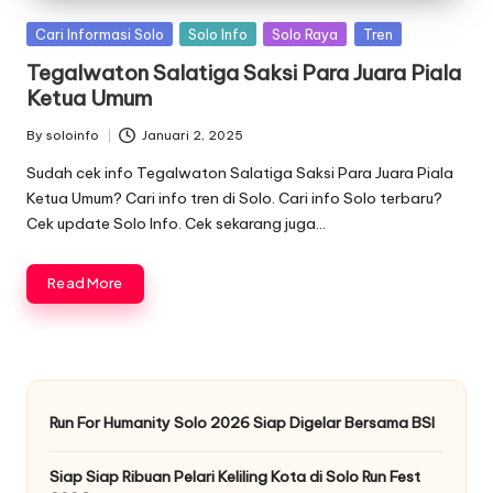
Posted
Cari Informasi Solo
Solo Info
Solo Raya
Tren
in
Tegalwaton Salatiga Saksi Para Juara Piala
Ketua Umum
By
soloinfo
Januari 2, 2025
Posted
by
Sudah cek info Tegalwaton Salatiga Saksi Para Juara Piala
Ketua Umum? Cari info tren di Solo. Cari info Solo terbaru?
Cek update Solo Info. Cek sekarang juga…
Read More
Run For Humanity Solo 2026 Siap Digelar Bersama BSI
Siap Siap Ribuan Pelari Keliling Kota di Solo Run Fest