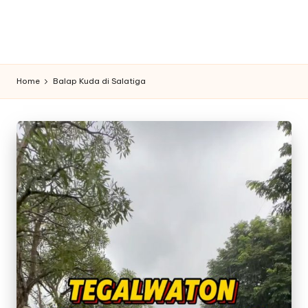
n
f
o
Home
Balap Kuda di Salatiga