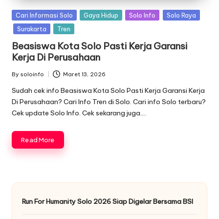
Posted
Cari Informasi Solo
Gaya Hidup
Solo Info
Solo Raya
in
Surakarta
Tren
Beasiswa Kota Solo Pasti Kerja Garansi
Kerja Di Perusahaan
By
soloinfo
Maret 13, 2026
Posted
by
Sudah cek info Beasiswa Kota Solo Pasti Kerja Garansi Kerja
Di Perusahaan? Cari Info Tren di Solo. Cari info Solo terbaru?
Cek update Solo Info. Cek sekarang juga….
Read More
Run For Humanity Solo 2026 Siap Digelar Bersama BSI