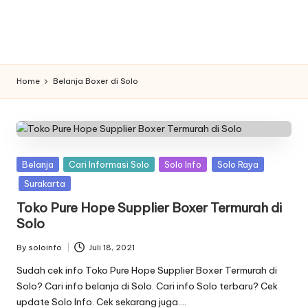
n
f
o
Home
Belanja Boxer di Solo
Posted
Belanja
Cari Informasi Solo
Solo Info
Solo Raya
in
Surakarta
Toko Pure Hope Supplier Boxer Termurah di
Solo
By
soloinfo
Juli 18, 2021
Posted
by
Sudah cek info Toko Pure Hope Supplier Boxer Termurah di
Solo? Cari info belanja di Solo. Cari info Solo terbaru? Cek
update Solo Info. Cek sekarang juga….