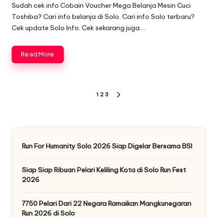
by
Sudah cek info Cobain Voucher Mega Belanja Mesin Cuci
Toshiba? Cari info belanja di Solo. Cari info Solo terbaru?
Cek update Solo Info. Cek sekarang juga….
Read More
Paginasi
1
2
3
NEXT
pos
PAGE
Run For Humanity Solo 2026 Siap Digelar Bersama BSI
Siap Siap Ribuan Pelari Keliling Kota di Solo Run Fest
2026
7750 Pelari Dari 22 Negara Ramaikan Mangkunegaran
Run 2026 di Solo