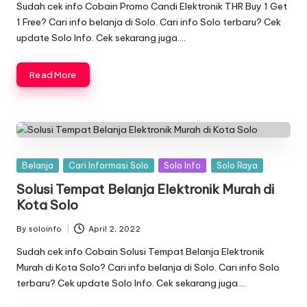
by
Sudah cek info Cobain Promo Candi Elektronik THR Buy 1 Get
1 Free? Cari info belanja di Solo. Cari info Solo terbaru? Cek
update Solo Info. Cek sekarang juga….
Read More
Posted
Belanja
Cari Informasi Solo
Solo Info
Solo Raya
in
Solusi Tempat Belanja Elektronik Murah di
Kota Solo
By
soloinfo
April 2, 2022
Posted
by
Sudah cek info Cobain Solusi Tempat Belanja Elektronik
Murah di Kota Solo? Cari info belanja di Solo. Cari info Solo
terbaru? Cek update Solo Info. Cek sekarang juga….