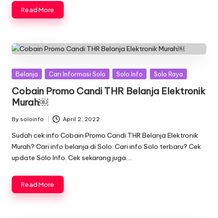
Read More
Posted
Belanja
Cari Informasi Solo
Solo Info
Solo Raya
in
Cobain Promo Candi THR Belanja Elektronik
Murah￼
By
soloinfo
April 2, 2022
Posted
by
Sudah cek info Cobain Promo Candi THR Belanja Elektronik
Murah? Cari info belanja di Solo. Cari info Solo terbaru? Cek
update Solo Info. Cek sekarang juga….
Read More