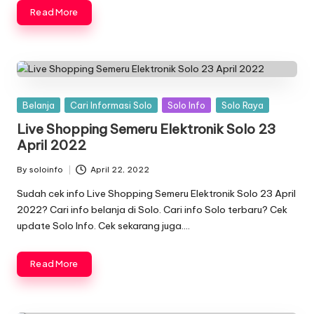
Read More
Posted
Belanja
Cari Informasi Solo
Solo Info
Solo Raya
in
Live Shopping Semeru Elektronik Solo 23
April 2022
By
soloinfo
April 22, 2022
Posted
by
Sudah cek info Live Shopping Semeru Elektronik Solo 23 April
2022? Cari info belanja di Solo. Cari info Solo terbaru? Cek
update Solo Info. Cek sekarang juga….
Read More