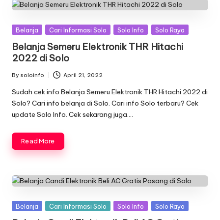
Posted
Belanja
Cari Informasi Solo
Solo Info
Solo Raya
in
Belanja Semeru Elektronik THR Hitachi
2022 di Solo
By
soloinfo
April 21, 2022
Posted
by
Sudah cek info Belanja Semeru Elektronik THR Hitachi 2022 di
Solo? Cari info belanja di Solo. Cari info Solo terbaru? Cek
update Solo Info. Cek sekarang juga….
Read More
Posted
Belanja
Cari Informasi Solo
Solo Info
Solo Raya
in