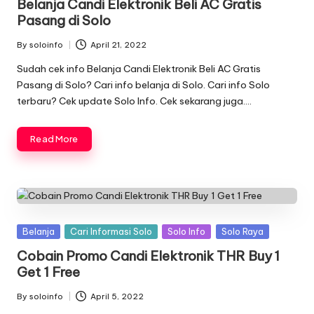
Belanja Candi Elektronik Beli AC Gratis
Pasang di Solo
By
soloinfo
April 21, 2022
Posted
by
Sudah cek info Belanja Candi Elektronik Beli AC Gratis
Pasang di Solo? Cari info belanja di Solo. Cari info Solo
terbaru? Cek update Solo Info. Cek sekarang juga….
Read More
Posted
Belanja
Cari Informasi Solo
Solo Info
Solo Raya
in
Cobain Promo Candi Elektronik THR Buy 1
Get 1 Free
By
soloinfo
April 5, 2022
Posted