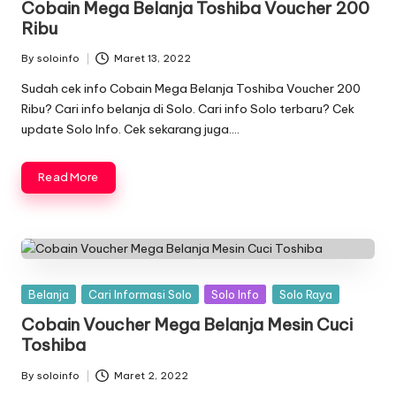
Cobain Mega Belanja Toshiba Voucher 200
Ribu
By
soloinfo
Maret 13, 2022
Posted
by
Sudah cek info Cobain Mega Belanja Toshiba Voucher 200
Ribu? Cari info belanja di Solo. Cari info Solo terbaru? Cek
update Solo Info. Cek sekarang juga….
Read More
Posted
Belanja
Cari Informasi Solo
Solo Info
Solo Raya
in
Cobain Voucher Mega Belanja Mesin Cuci
Toshiba
By
soloinfo
Maret 2, 2022
Posted