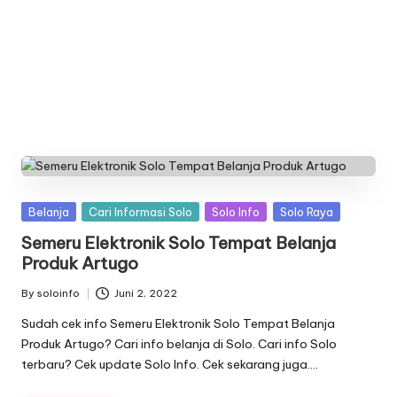
n
f
o
Posted
Belanja
Cari Informasi Solo
Solo Info
Solo Raya
in
Semeru Elektronik Solo Tempat Belanja
Produk Artugo
By
soloinfo
Juni 2, 2022
Posted
by
Sudah cek info Semeru Elektronik Solo Tempat Belanja
Produk Artugo? Cari info belanja di Solo. Cari info Solo
terbaru? Cek update Solo Info. Cek sekarang juga….