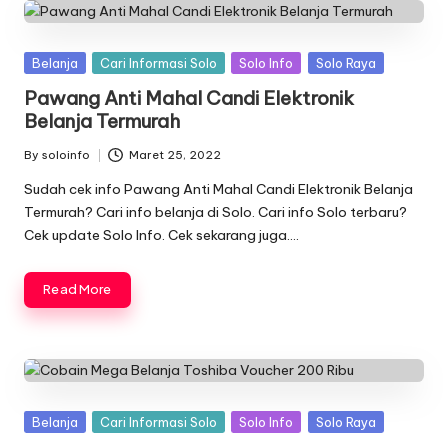
Posted
Belanja
Cari Informasi Solo
Solo Info
Solo Raya
in
Pawang Anti Mahal Candi Elektronik
Belanja Termurah
By
soloinfo
Maret 25, 2022
Posted
by
Sudah cek info Pawang Anti Mahal Candi Elektronik Belanja
Termurah? Cari info belanja di Solo. Cari info Solo terbaru?
Cek update Solo Info. Cek sekarang juga….
Read More
Posted
Belanja
Cari Informasi Solo
Solo Info
Solo Raya
in