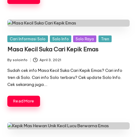
Posted
Cari Informasi Solo
Solo Info
Solo Raya
Tren
in
Masa Kecil Suka Cari Kepik Emas
By
soloinfo
April 3, 2021
Posted
by
Sudah cek info Masa Kecil Suka Cari Kepik Emas? Cari info
tren di Solo. Cari info Solo terbaru? Cek update Solo Info.
Cek sekarang juga….
Read More