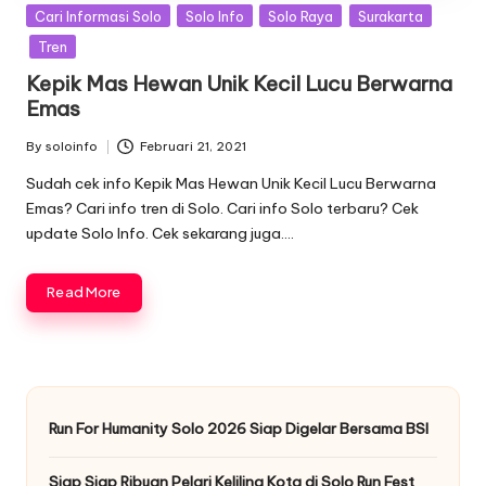
Posted
Cari Informasi Solo
Solo Info
Solo Raya
Surakarta
in
Tren
Kepik Mas Hewan Unik Kecil Lucu Berwarna
Emas
By
soloinfo
Februari 21, 2021
Posted
by
Sudah cek info Kepik Mas Hewan Unik Kecil Lucu Berwarna
Emas? Cari info tren di Solo. Cari info Solo terbaru? Cek
update Solo Info. Cek sekarang juga….
Read More
Run For Humanity Solo 2026 Siap Digelar Bersama BSI
Siap Siap Ribuan Pelari Keliling Kota di Solo Run Fest