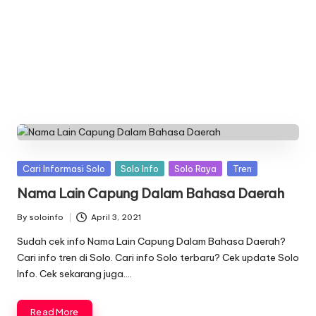
n
f
o
Posted
Cari Informasi Solo
Solo Info
Solo Raya
Tren
in
Nama Lain Capung Dalam Bahasa Daerah
By
soloinfo
April 3, 2021
Posted
by
Sudah cek info Nama Lain Capung Dalam Bahasa Daerah?
Cari info tren di Solo. Cari info Solo terbaru? Cek update Solo
Info. Cek sekarang juga….
Read More