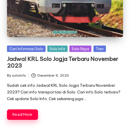
Posted
Cari Informasi Solo
Solo Info
Solo Raya
Tren
in
Jadwal KRL Solo Jogja Terbaru November
2023
By
soloinfo
Desember 6, 2023
Posted
by
Sudah cek info Jadwal KRL Solo Jogja Terbaru November
2023? Cari info transportasi di Solo. Cari info Solo terbaru?
Cek update Solo Info. Cek sekarang juga….
Read More