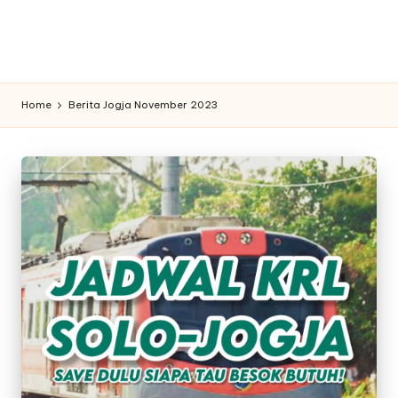
n
f
o
Home
Berita Jogja November 2023