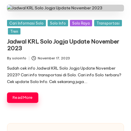
Posted
Cari Informasi Solo
Solo Info
Solo Raya
Transportasi
in
Tren
Jadwal KRL Solo Jogja Update November
2023
By
soloinfo
November 17, 2023
Posted
by
Sudah cek info Jadwal KRL Solo Jogja Update November
2023? Cari info transportasi di Solo. Cari info Solo terbaru?
Cek update Solo Info. Cek sekarang juga….
Read More