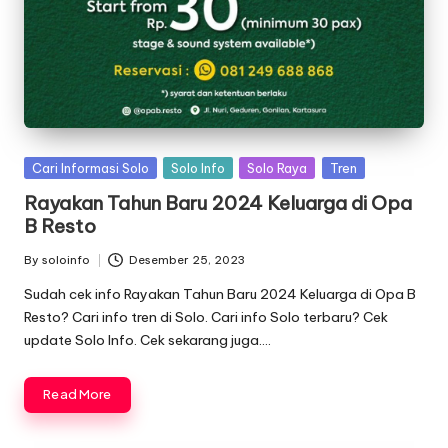
Posted
Cari Informasi Solo
Solo Info
Solo Raya
Tren
in
Rayakan Tahun Baru 2024 Keluarga di Opa
B Resto
By
soloinfo
Desember 25, 2023
Posted
by
Sudah cek info Rayakan Tahun Baru 2024 Keluarga di Opa B
Resto? Cari info tren di Solo. Cari info Solo terbaru? Cek
update Solo Info. Cek sekarang juga….
Read More