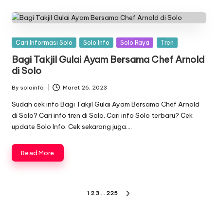
Posted
Cari Informasi Solo
Solo Info
Solo Raya
Tren
in
Bagi Takjil Gulai Ayam Bersama Chef Arnold
di Solo
By
soloinfo
Maret 26, 2023
Posted
by
Sudah cek info Bagi Takjil Gulai Ayam Bersama Chef Arnold
di Solo? Cari info tren di Solo. Cari info Solo terbaru? Cek
update Solo Info. Cek sekarang juga….
Read More
Paginasi
1
2
3
…
225
NEXT
pos
PAGE