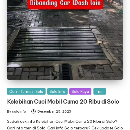
Posted
Cari Informasi Solo
Solo Info
Solo Raya
Tren
in
Kelebihan Cuci Mobil Cuma 20 Ribu di Solo
By
soloinfo
Desember 25, 2023
Posted
by
Sudah cek info Kelebihan Cuci Mobil Cuma 20 Ribu di Solo?
Cari info tren di Solo. Cari info Solo terbaru? Cek update Solo