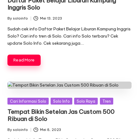
Daftar Paket Belajar Liburan Kampung
Inggris Solo
By
soloinfo
Mei 13, 2023
Posted
by
Sudah cek info Daftar Paket Belajar Liburan Kampung Inggris
Solo? Cari info tren di Solo. Cari info Solo terbaru? Cek
update Solo Info. Cek sekarang juga….
Read More
Posted
Cari Informasi Solo
Solo Info
Solo Raya
Tren
in
Tempat Bikin Setelan Jas Custom 500
Ribuan di Solo
By
soloinfo
Mei 8, 2023
Posted
by