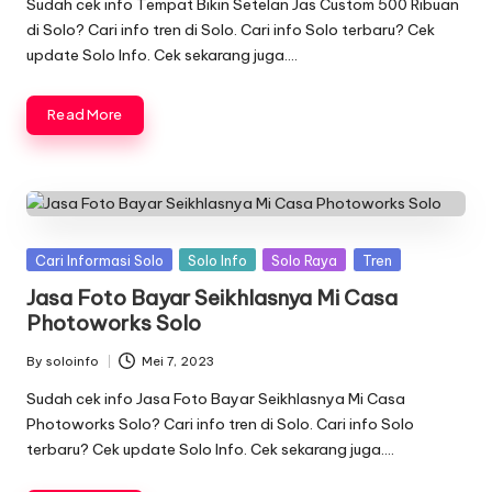
Sudah cek info Tempat Bikin Setelan Jas Custom 500 Ribuan
di Solo? Cari info tren di Solo. Cari info Solo terbaru? Cek
update Solo Info. Cek sekarang juga….
Read More
Posted
Cari Informasi Solo
Solo Info
Solo Raya
Tren
in
Jasa Foto Bayar Seikhlasnya Mi Casa
Photoworks Solo
By
soloinfo
Mei 7, 2023
Posted
by
Sudah cek info Jasa Foto Bayar Seikhlasnya Mi Casa
Photoworks Solo? Cari info tren di Solo. Cari info Solo
terbaru? Cek update Solo Info. Cek sekarang juga….