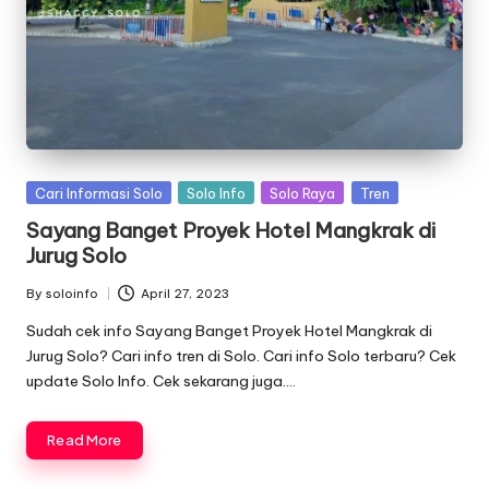
Posted
Cari Informasi Solo
Solo Info
Solo Raya
Tren
in
Sayang Banget Proyek Hotel Mangkrak di
Jurug Solo
By
soloinfo
April 27, 2023
Posted
by
Sudah cek info Sayang Banget Proyek Hotel Mangkrak di
Jurug Solo? Cari info tren di Solo. Cari info Solo terbaru? Cek
update Solo Info. Cek sekarang juga….
Read More