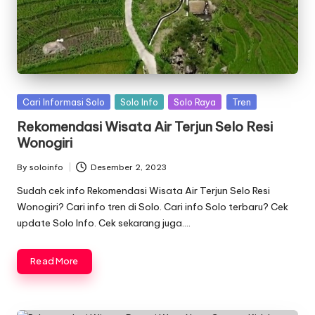
Posted
Cari Informasi Solo
Solo Info
Solo Raya
Tren
in
Rekomendasi Wisata Air Terjun Selo Resi
Wonogiri
By
soloinfo
Desember 2, 2023
Posted
by
Sudah cek info Rekomendasi Wisata Air Terjun Selo Resi
Wonogiri? Cari info tren di Solo. Cari info Solo terbaru? Cek
update Solo Info. Cek sekarang juga….
Read More