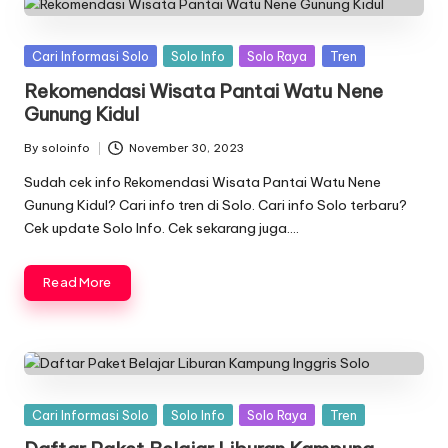
Posted
Cari Informasi Solo
Solo Info
Solo Raya
Tren
in
Rekomendasi Wisata Pantai Watu Nene
Gunung Kidul
By
soloinfo
November 30, 2023
Posted
by
Sudah cek info Rekomendasi Wisata Pantai Watu Nene
Gunung Kidul? Cari info tren di Solo. Cari info Solo terbaru?
Cek update Solo Info. Cek sekarang juga….
Read More
Posted
Cari Informasi Solo
Solo Info
Solo Raya
Tren
in