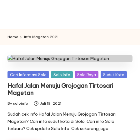
n
f
o
Home
Info Magetan 2021
Posted
Cari Informasi Solo
Solo Info
Solo Raya
Sudut Kota
in
Hafal Jalan Menuju Grojogan Tirtosari
Magetan
By
soloinfo
Juli 19, 2021
Posted
by
Sudah cek info Hafal Jalan Menuju Grojogan Tirtosari
Magetan? Cari info sudut kota di Solo. Cari info Solo
terbaru? Cek update Solo Info. Cek sekarang juga….