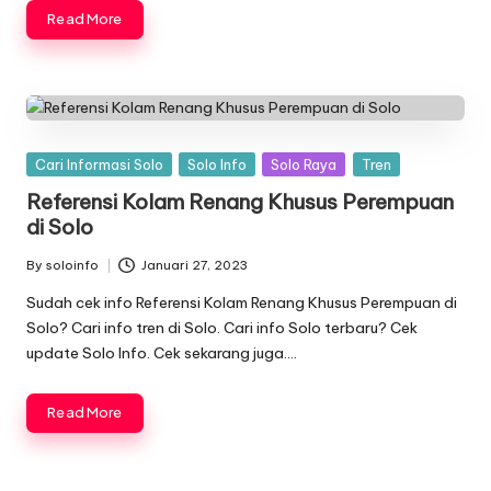
Read More
Posted
Cari Informasi Solo
Solo Info
Solo Raya
Tren
in
Referensi Kolam Renang Khusus Perempuan
di Solo
By
soloinfo
Januari 27, 2023
Posted
by
Sudah cek info Referensi Kolam Renang Khusus Perempuan di
Solo? Cari info tren di Solo. Cari info Solo terbaru? Cek
update Solo Info. Cek sekarang juga….
Read More