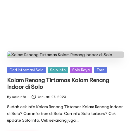
n
f
o
Posted
Cari Informasi Solo
Solo Info
Solo Raya
Tren
in
Kolam Renang Tirtamas Kolam Renang
Indoor di Solo
By
soloinfo
Januari 27, 2023
Posted
by
Sudah cek info Kolam Renang Tirtamas Kolam Renang Indoor
di Solo? Cari info tren di Solo. Cari info Solo terbaru? Cek
update Solo Info. Cek sekarang juga….