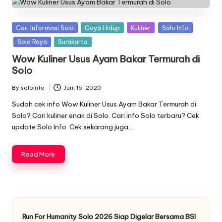
Posted
Cari Informasi Solo
Gaya Hidup
Kuliner
Solo Info
in
Solo Raya
Surakarta
Wow Kuliner Usus Ayam Bakar Termurah di
Solo
By
soloinfo
Juni 16, 2020
Posted
by
Sudah cek info Wow Kuliner Usus Ayam Bakar Termurah di
Solo? Cari kuliner enak di Solo. Cari info Solo terbaru? Cek
update Solo Info. Cek sekarang juga….
Read More
Run For Humanity Solo 2026 Siap Digelar Bersama BSI