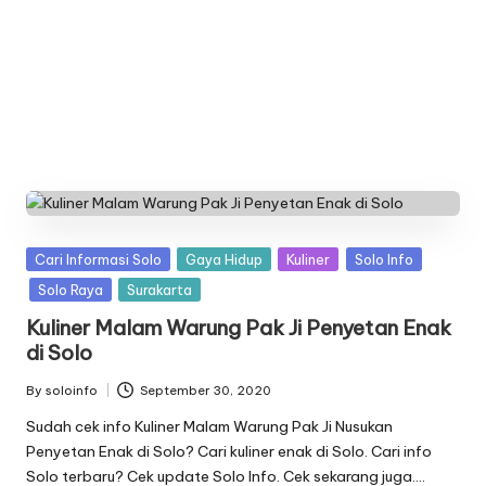
n
f
o
Posted
Cari Informasi Solo
Gaya Hidup
Kuliner
Solo Info
in
Solo Raya
Surakarta
Kuliner Malam Warung Pak Ji Penyetan Enak
di Solo
By
soloinfo
September 30, 2020
Posted
by
Sudah cek info Kuliner Malam Warung Pak Ji Nusukan
Penyetan Enak di Solo? Cari kuliner enak di Solo. Cari info
Solo terbaru? Cek update Solo Info. Cek sekarang juga….