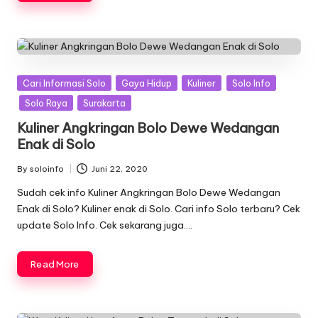
Posted
Cari Informasi Solo
Gaya Hidup
Kuliner
Solo Info
in
Solo Raya
Surakarta
Kuliner Angkringan Bolo Dewe Wedangan
Enak di Solo
By
soloinfo
Juni 22, 2020
Posted
by
Sudah cek info Kuliner Angkringan Bolo Dewe Wedangan
Enak di Solo? Kuliner enak di Solo. Cari info Solo terbaru? Cek
update Solo Info. Cek sekarang juga….
Read More