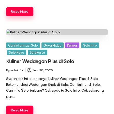
Read More
Posted
Cari Informasi Solo
Gaya Hidup
Kuliner
Solo Info
in
Solo Raya
Surakarta
Kuliner Wedangan Plus di Solo
By
soloinfo
Juni 28, 2020
Posted
by
Sudah cek info Lezatnya Kuliner Wedangan Plus di Solo.
Rekomendasi Wedangan Enak di Solo. Cari kuliner di Solo.
Cari info Solo terbaru? Cek update Solo Info. Cek sekarang
juga….
Read More