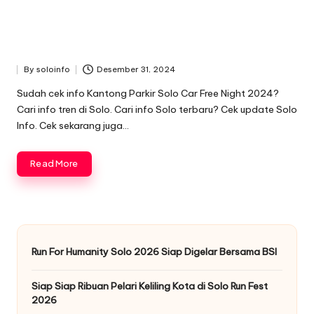
By
soloinfo
Desember 31, 2024
Posted
by
Sudah cek info Kantong Parkir Solo Car Free Night 2024?
Cari info tren di Solo. Cari info Solo terbaru? Cek update Solo
Info. Cek sekarang juga…
Read More
Run For Humanity Solo 2026 Siap Digelar Bersama BSI
Siap Siap Ribuan Pelari Keliling Kota di Solo Run Fest
2026