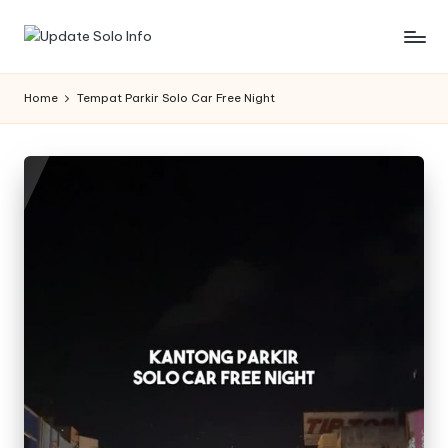
Skip
U
Informasi
to
Kota
content
p
Home
Tempat Parkir Solo Car Free Night
Solo
d
Terbaru
a
t
e
S
o
l
o
I