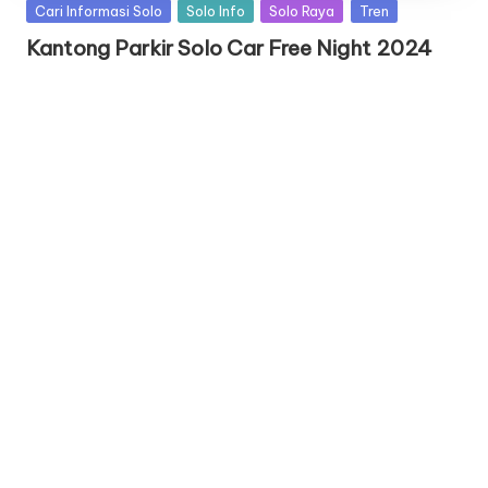
Posted
Cari Informasi Solo
Solo Info
Solo Raya
Tren
in
Kantong Parkir Solo Car Free Night 2024