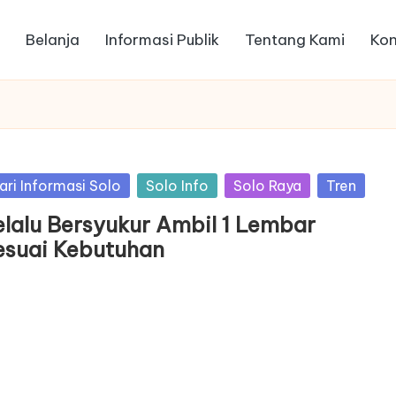
Belanja
Informasi Publik
Tentang Kami
Kon
sted
ari Informasi Solo
Solo Info
Solo Raya
Tren
elalu Bersyukur Ambil 1 Lembar
esuai Kebutuhan