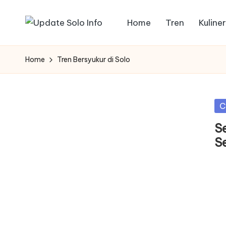
Home
Tren
Kuliner
Skip
U
Informasi
to
Kota
p
content
Home
Tren Bersyukur di Solo
Solo
d
Terbaru
a
Po
C
in
t
S
S
e
S
o
l