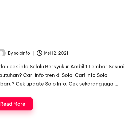
By
soloinfo
Mei 12, 2021
osted
y
dah cek info Selalu Bersyukur Ambil 1 Lembar Sesuai
butuhan? Cari info tren di Solo. Cari info Solo
rbaru? Cek update Solo Info. Cek sekarang juga….
Read More