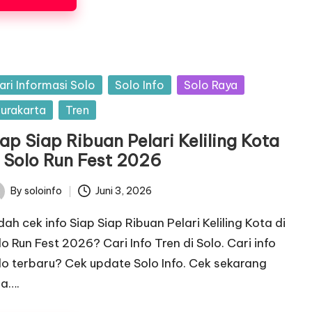
sted
ari Informasi Solo
Solo Info
Solo Raya
urakarta
Tren
ap Siap Ribuan Pelari Keliling Kota
i Solo Run Fest 2026
By
soloinfo
Juni 3, 2026
ted
dah cek info Siap Siap Ribuan Pelari Keliling Kota di
lo Run Fest 2026? Cari Info Tren di Solo. Cari info
lo terbaru? Cek update Solo Info. Cek sekarang
ga….