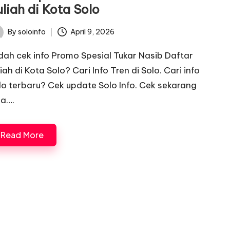
liah di Kota Solo
By
soloinfo
April 9, 2026
ted
dah cek info Promo Spesial Tukar Nasib Daftar
iah di Kota Solo? Cari Info Tren di Solo. Cari info
lo terbaru? Cek update Solo Info. Cek sekarang
ga….
Read More