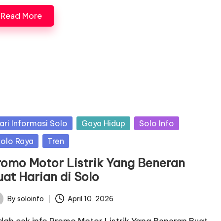
Read More
sted
ari Informasi Solo
Gaya Hidup
Solo Info
olo Raya
Tren
romo Motor Listrik Yang Beneran
uat Harian di Solo
By
soloinfo
April 10, 2026
ted