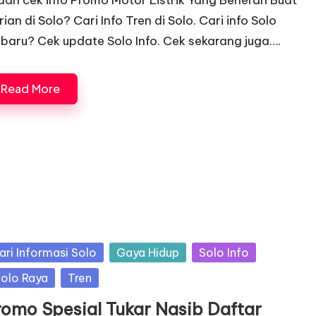
dah cek info Promo Motor Listrik Yang Beneran Buat
ian di Solo? Cari Info Tren di Solo. Cari info Solo
rbaru? Cek update Solo Info. Cek sekarang juga….
Read More
sted
ari Informasi Solo
Gaya Hidup
Solo Info
olo Raya
Tren
romo Spesial Tukar Nasib Daftar