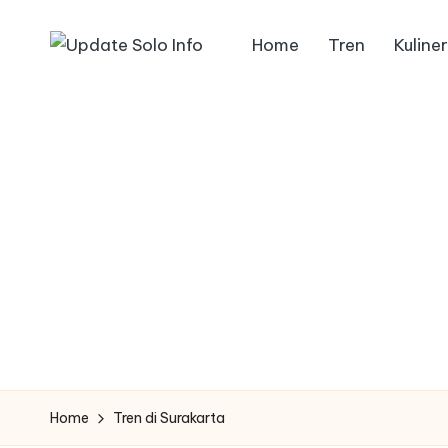
Home
Tren
Kuliner
Skip
U
Informasi
to
Kota
p
content
Solo
d
Terbaru
a
t
e
S
o
l
Home
Tren di Surakarta