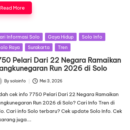
Read More
sted
ari Informasi Solo
Gaya Hidup
Solo Info
olo Raya
Surakarta
Tren
750 Pelari Dari 22 Negara Ramaikan
angkunegaran Run 2026 di Solo
By
soloinfo
Mei 3, 2026
ted
dah cek info 7750 Pelari Dari 22 Negara Ramaikan
ngkunegaran Run 2026 di Solo? Cari Info Tren di
lo. Cari info Solo terbaru? Cek update Solo Info. Cek
karang juga….