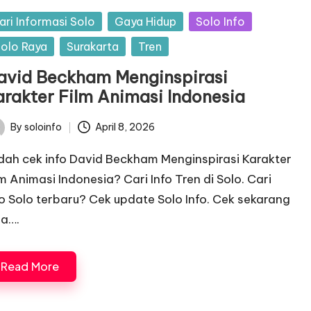
sted
ari Informasi Solo
Gaya Hidup
Solo Info
olo Raya
Surakarta
Tren
avid Beckham Menginspirasi
arakter Film Animasi Indonesia
By
soloinfo
April 8, 2026
ted
dah cek info David Beckham Menginspirasi Karakter
lm Animasi Indonesia? Cari Info Tren di Solo. Cari
fo Solo terbaru? Cek update Solo Info. Cek sekarang
ga….
Read More