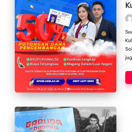
Ku
Pos
by
Su
Kul
So
ju