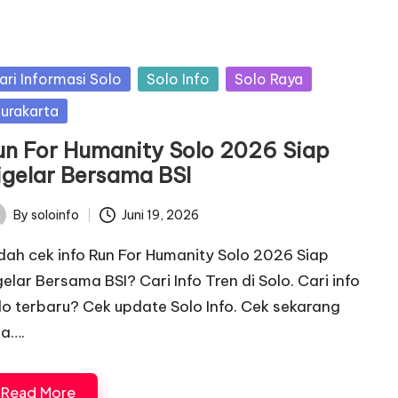
sted
ari Informasi Solo
Solo Info
Solo Raya
urakarta
un For Humanity Solo 2026 Siap
igelar Bersama BSI
By
soloinfo
Juni 19, 2026
ted
dah cek info Run For Humanity Solo 2026 Siap
gelar Bersama BSI? Cari Info Tren di Solo. Cari info
lo terbaru? Cek update Solo Info. Cek sekarang
ga….
Read More