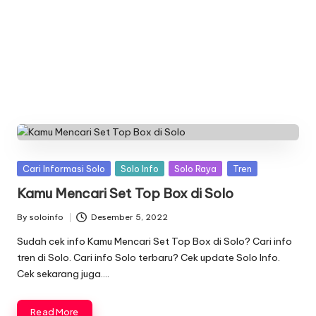
n
f
o
Posted
Cari Informasi Solo
Solo Info
Solo Raya
Tren
in
Kamu Mencari Set Top Box di Solo
By
soloinfo
Desember 5, 2022
Posted
by
Sudah cek info Kamu Mencari Set Top Box di Solo? Cari info
tren di Solo. Cari info Solo terbaru? Cek update Solo Info.
Cek sekarang juga….
Read More