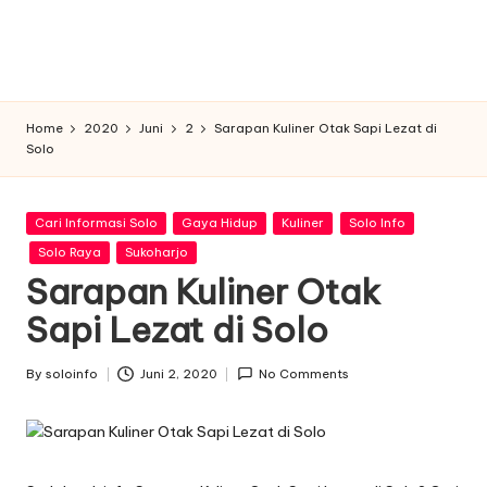
n
f
o
Home
2020
Juni
2
Sarapan Kuliner Otak Sapi Lezat di
Solo
Posted
Cari Informasi Solo
Gaya Hidup
Kuliner
Solo Info
in
Solo Raya
Sukoharjo
Sarapan Kuliner Otak
Sapi Lezat di Solo
By
soloinfo
Juni 2, 2020
No Comments
Posted
by