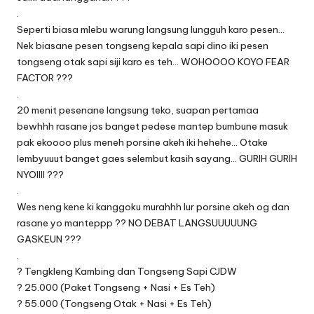
.
Seperti biasa mlebu warung langsung lungguh karo pesen…
Nek biasane pesen tongseng kepala sapi dino iki pesen
tongseng otak sapi siji karo es teh… WOHOOOO KOYO FEAR
FACTOR ???
.
20 menit pesenane langsung teko, suapan pertamaa
bewhhh rasane jos banget pedese mantep bumbune masuk
pak ekoooo plus meneh porsine akeh iki hehehe… Otake
lembyuuut banget gaes selembut kasih sayang… GURIH GURIH
NYOIIII ???
.
Wes neng kene ki kanggoku murahhh lur porsine akeh og dan
rasane yo manteppp ?? NO DEBAT LANGSUUUUUNG
GASKEUN ???
.
? Tengkleng Kambing dan Tongseng Sapi CJDW
? 25.000 (Paket Tongseng + Nasi + Es Teh)
? 55.000 (Tongseng Otak + Nasi + Es Teh)