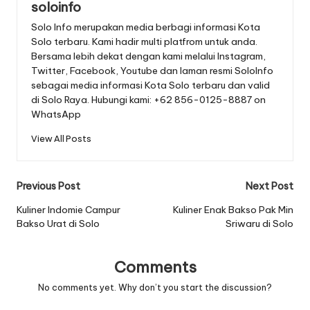
soloinfo
Solo Info merupakan media berbagi informasi Kota
Solo terbaru. Kami hadir multi platfrom untuk anda.
Bersama lebih dekat dengan kami melalui Instagram,
Twitter, Facebook, Youtube dan laman resmi SoloInfo
sebagai media informasi Kota Solo terbaru dan valid
di Solo Raya. Hubungi kami: +62 856-0125-8887 on
WhatsApp
View All Posts
Post
Previous Post
Next Post
navigation
Kuliner Indomie Campur
Kuliner Enak Bakso Pak Min
Bakso Urat di Solo
Sriwaru di Solo
Comments
No comments yet. Why don’t you start the discussion?