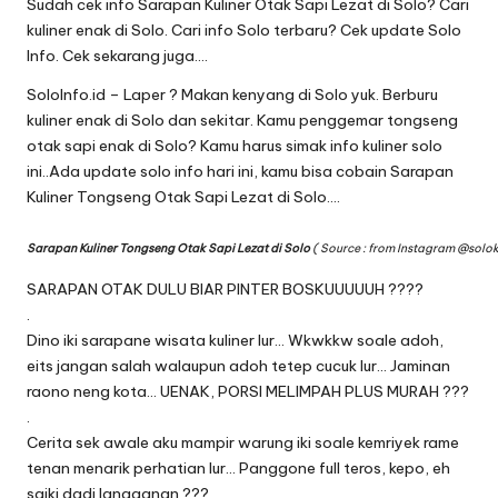
Sudah cek info Sarapan Kuliner Otak Sapi Lezat di Solo? Cari
kuliner enak di Solo. Cari info Solo terbaru? Cek update Solo
Info. Cek sekarang juga….
SoloInfo.id – Laper ? Makan kenyang di Solo yuk. Berburu
kuliner enak di Solo dan sekitar. Kamu penggemar tongseng
otak sapi enak di Solo? Kamu harus simak info kuliner solo
ini..Ada update solo info hari ini, kamu bisa cobain Sarapan
Kuliner Tongseng Otak Sapi Lezat di Solo….
Sarapan Kuliner Tongseng Otak Sapi Lezat di Solo
( Source : from Instagram
@solo
SARAPAN OTAK DULU BIAR PINTER BOSKUUUUUH ????
.
Dino iki sarapane wisata kuliner lur… Wkwkkw soale adoh,
eits jangan salah walaupun adoh tetep cucuk lur… Jaminan
raono neng kota… UENAK, PORSI MELIMPAH PLUS MURAH ???
.
Cerita sek awale aku mampir warung iki soale kemriyek rame
tenan menarik perhatian lur… Panggone full teros, kepo, eh
saiki dadi langganan ???