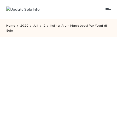
Skip
U
Informasi
to
Kota
content
p
Home
2020
Juli
2
Kuliner Arum Manis Jadul Pak Yusuf di
Solo
Solo
d
Terbaru
a
t
e
S
o
l
o
I