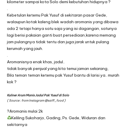
kilometer sampai kota Solo demi kebutuhan hidupnya ?
.
Kebetulan ketemu Pak Yusuf di sekitaran pasar Gede,
walaupun kotak kaleng blek wadah aromanis yang dibawa
ada 2 tetapi hanya satu saja yang isi dagangan, satunya
lagi berisi pakaian ganti buat persediaan,karena memang
jam pulangnya tidak tentu dan juga jarak untuk pulang
kerumah yang jauh.
.
Aromanisnya enak khas, jadul..
tidak banyak penjual yang kita temui jaman sekarang,
Bila teman teman ketemu pak Yusuf bantu di larisi ya.. murah
kok ?
Kuliner Arum Manis Jadul Pak Yusuf di Solo
( Source : from Instagram
@saiff_food
)
?Aromanis mulai 2k
Keliling Sukoharjo, Gading, Ps. Gede, Widuran dan
sekitarnya