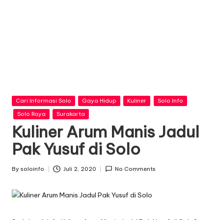
n
f
o
Posted
Cari Informasi Solo
Gaya Hidup
Kuliner
Solo Info
in
Solo Raya
Surakarta
Kuliner Arum Manis Jadul
Pak Yusuf di Solo
By
soloinfo
Juli 2, 2020
No Comments
Posted
by