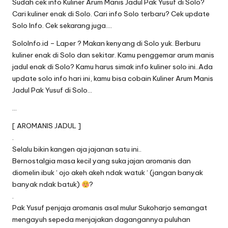
Sudah cek info Kuliner Arum Manis Jadul Pak Yusuf di Solo?
Cari kuliner enak di Solo. Cari info Solo terbaru? Cek update
Solo Info. Cek sekarang juga….
SoloInfo.id – Laper ? Makan kenyang di Solo yuk. Berburu
kuliner enak di Solo dan sekitar. Kamu penggemar arum manis
jadul enak di Solo? Kamu harus simak info kuliner solo ini..Ada
update solo info hari ini, kamu bisa cobain Kuliner Arum Manis
Jadul Pak Yusuf di Solo…
…
[ AROMANIS JADUL ]
.
Selalu bikin kangen aja jajanan satu ini..
Bernostalgia masa kecil yang suka jajan aromanis dan
diomelin ibuk ‘ ojo akeh akeh ndak watuk ‘ (jangan banyak
banyak ndak batuk)
?
.
Pak Yusuf penjaja aromanis asal mulur Sukoharjo semangat
mengayuh sepeda menjajakan dagangannya puluhan