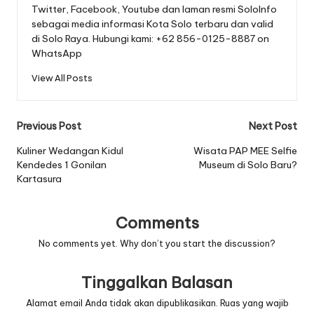
Twitter, Facebook, Youtube dan laman resmi SoloInfo
sebagai media informasi Kota Solo terbaru dan valid
di Solo Raya. Hubungi kami: +62 856-0125-8887 on
WhatsApp
View All Posts
Post
Previous Post
Next Post
navigation
Kuliner Wedangan Kidul
Wisata PAP MEE Selfie
Kendedes 1 Gonilan
Museum di Solo Baru?
Kartasura
Comments
No comments yet. Why don’t you start the discussion?
Tinggalkan Balasan
Alamat email Anda tidak akan dipublikasikan.
Ruas yang wajib