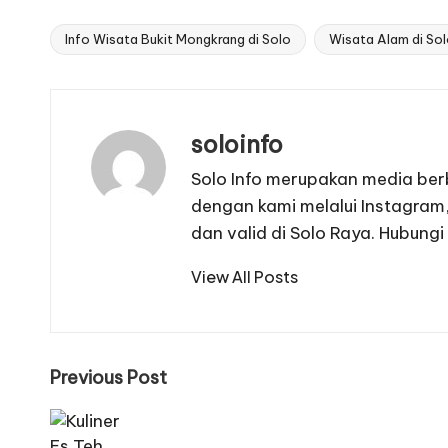
Info Wisata Bukit Mongkrang di Solo
Wisata Alam di So
Tags:
soloinfo
Solo Info merupakan media berb
dengan kami melalui Instagram,
dan valid di Solo Raya. Hubu
View All Posts
Post
Previous Post
navigation