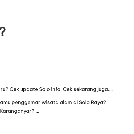
?
aru? Cek update Solo Info. Cek sekarang juga….
r. Kamu penggemar wisata alam di Solo Raya?
g Karanganyar?….