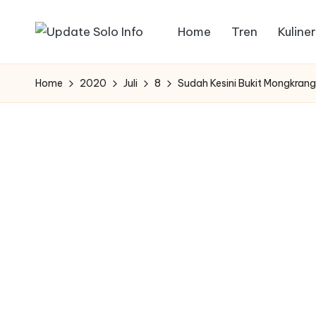
Home
Tren
Kuliner
Skip
U
Informasi
to
Kota
p
content
Home
2020
Juli
8
Sudah Kesini Bukit Mongkran
Solo
d
Terbaru
a
t
e
S
o
l