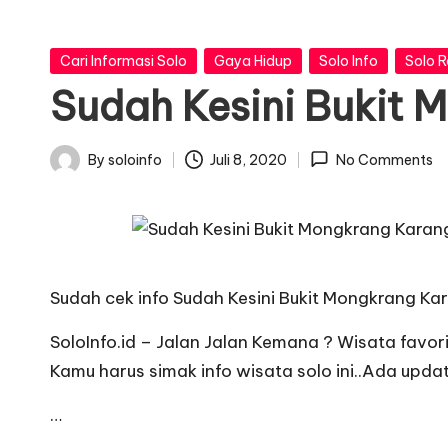
o
I
Posted
Cari Informasi Solo
Gaya Hidup
Solo Info
Solo 
in
Sudah Kesini Bukit
n
f
By
soloinfo
Juli 8, 2020
No Comments
Posted
o
by
Sudah cek info Sudah Kesini Bukit Mongkrang Kara
SoloInfo.id – Jalan Jalan Kemana ? Wisata favori
Kamu harus simak info wisata solo ini..Ada updat
…