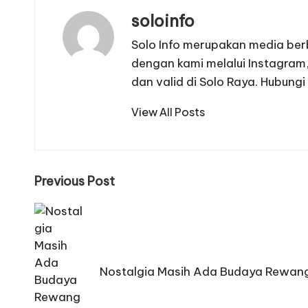
soloinfo
Solo Info merupakan media berb
dengan kami melalui Instagram,
dan valid di Solo Raya. Hubu
View All Posts
Post
Previous Post
navigation
Nostalgia Masih Ada Budaya Rewa