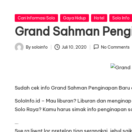
o
I
Posted
Cari Informasi Solo
Gaya Hidup
Hotel
Solo Info
in
Grand Sahman Pengi
n
f
By
soloinfo
Juli 10, 2020
No Comments
Posted
o
by
Sudah cek info Grand Sahman Penginapan Baru di 
SoloInfo.id – Mau liburan? Liburan dan menginap
Solo Raya? Kamu harus simak info penginapan sol
…
Sue ra liwat lor pretelon tiga serangkai, jebul sai