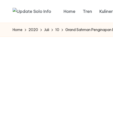
Home
Tren
Kuliner
Skip
U
Informasi
to
Kota
p
content
Home
2020
Juli
10
Grand Sahman Penginapan B
Solo
d
Terbaru
a
t
e
S
o
l