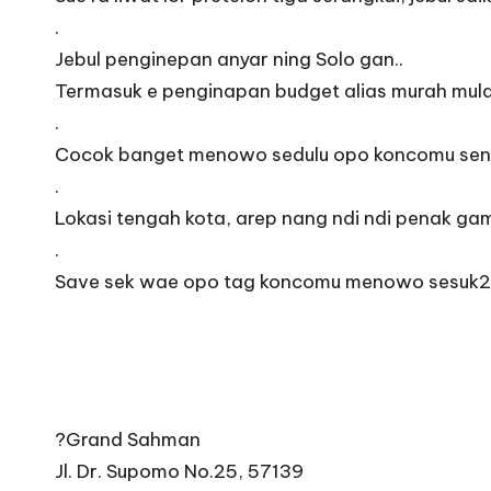
.
Jebul penginepan anyar ning Solo gan..
Termasuk e penginapan budget alias murah mulai
.
Cocok banget menowo sedulu opo koncomu seng 
.
Lokasi tengah kota, arep nang ndi ndi penak g
.
Save sek wae opo tag koncomu menowo sesuk2
?Grand Sahman
Jl. Dr. Supomo No.25, 57139