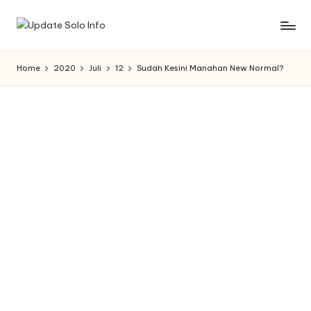
Skip
U
Informasi
to
Kota
content
p
Home
2020
Juli
12
Sudah Kesini Manahan New Normal?
Solo
d
Terbaru
a
t
e
S
o
l
o
I