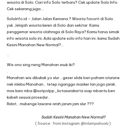
wisata di Solo. Cari info Solo terbaru? Cek update Solo Info.
Cek sekarang juga….
SoloInfo.id – Jalan Jalan Kemana ? Wisata favorit di Solo
yuk. Jelajah wisata keren di Solo dan sekitar. Kamu
penggemar wisata olahraga di Solo Raya? Kamu harus simak
info wisata solo ini..Ada update solo info hari ini, kamu Sudah
Kesini Manahan New Normal?….
…
Wis ono sing neng Manahan esuk iki?
.
Manahan wis dibukak yo slur… geser slide ben paham aturane
nek mlebu Manahan… tetep nganggo masker lan jogo jarak..
mas karo mba
@satpolpp_kotasurakarta
siap mbantu ben
kabeh sesuai prosedur…
Ralat… mubenge lawane arah jarum jam slur ???
Sudah Kesini Manahan New Normal?
( Source : from Instagram
@mlampahsolo
)