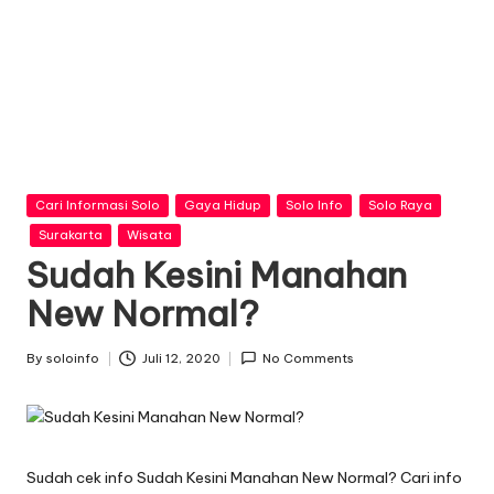
n
f
o
Posted
Cari Informasi Solo
Gaya Hidup
Solo Info
Solo Raya
in
Surakarta
Wisata
Sudah Kesini Manahan
New Normal?
By
soloinfo
Juli 12, 2020
No Comments
Posted
by
Sudah cek info Sudah Kesini Manahan New Normal? Cari info