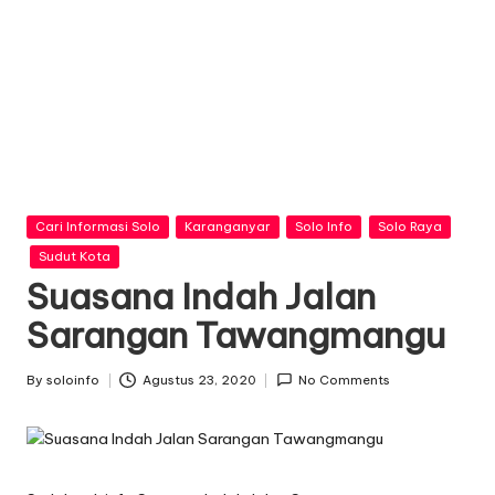
n
f
o
Posted
Cari Informasi Solo
Karanganyar
Solo Info
Solo Raya
in
Sudut Kota
Suasana Indah Jalan
Sarangan Tawangmangu
By
soloinfo
Agustus 23, 2020
No Comments
Posted
by