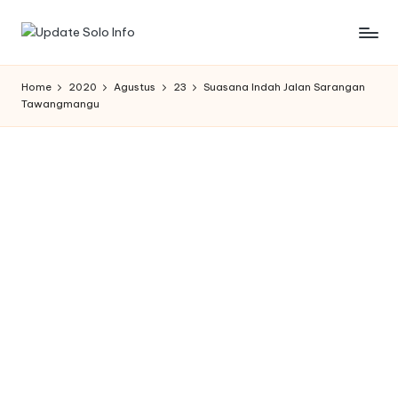
Skip
U
Informasi
to
Kota
content
p
Home
2020
Agustus
23
Suasana Indah Jalan Sarangan
Solo
Tawangmangu
d
Terbaru
a
t
e
S
o
l
o
I