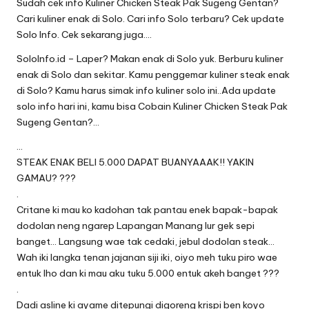
Sudah cek info Kuliner Chicken Steak Pak Sugeng Gentan?
Cari kuliner enak di Solo. Cari info Solo terbaru? Cek update
Solo Info. Cek sekarang juga….
SoloInfo.id – Laper? Makan enak di Solo yuk. Berburu kuliner
enak di Solo dan sekitar. Kamu penggemar kuliner steak enak
di Solo? Kamu harus simak info kuliner solo ini..Ada update
solo info hari ini, kamu bisa Cobain Kuliner Chicken Steak Pak
Sugeng Gentan?…
…
STEAK ENAK BELI 5.000 DAPAT BUANYAAAK!! YAKIN
GAMAU? ???
.
Critane ki mau ko kadohan tak pantau enek bapak-bapak
dodolan neng ngarep Lapangan Manang lur gek sepi
banget… Langsung wae tak cedaki, jebul dodolan steak…
Wah iki langka tenan jajanan siji iki, oiyo meh tuku piro wae
entuk lho dan ki mau aku tuku 5.000 entuk akeh banget ???
.
Dadi asline ki ayame ditepungi digoreng krispi ben koyo