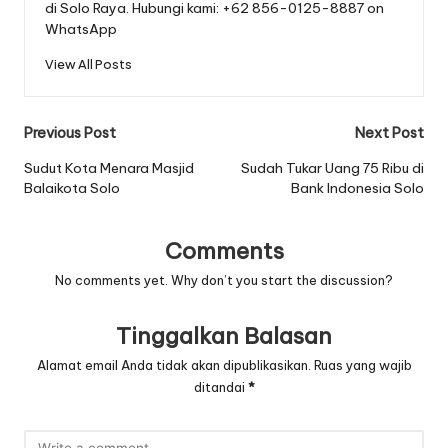
di Solo Raya. Hubungi kami: +62 856-0125-8887 on
WhatsApp
View All Posts
Post
Previous Post
Next Post
navigation
Sudut Kota Menara Masjid
Sudah Tukar Uang 75 Ribu di
Balaikota Solo
Bank Indonesia Solo
Comments
No comments yet. Why don’t you start the discussion?
Tinggalkan Balasan
Alamat email Anda tidak akan dipublikasikan.
Ruas yang wajib
ditandai
*