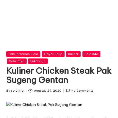
n
f
o
Posted
Cari Informasi Solo
Gaya Hidup
Kuliner
Solo Info
in
Solo Raya
Sukoharjo
Kuliner Chicken Steak Pak
Sugeng Gentan
By
soloinfo
Agustus 24, 2020
No Comments
Posted
by