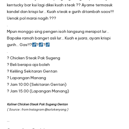
kentucky bar kui lagi dikei kuah steak ?? Ayame termasuk
kandel dan krispi lur… Kuah steak e gurih ditambah saos!!!
Uenak pol marai nagih ???
.
Mpun monggo sing pengen isoh langsung merapat lur…
Bapake ramah banget asli lur… Kuah e juara, ayam krispi
gurih… Gas!!?‍
?‍
?‍
.
? Chicken Steak Pak Sugeng
? Beli berapa aja boleh
? Keliling Sekitaran Gentan
? Lapangan Manang
? Jam 10:00 (Sekitaran Gentan)
? Jam 15.00 (Lapangan Manang)
Kuliner Chicken Steak Pak Sugeng Gentan
( Source : from Instagram
@solokenyang
)
…