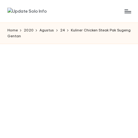
Skip
U
Informasi
to
Kota
content
p
Home
2020
Agustus
24
Kuliner Chicken Steak Pak Sugeng
Solo
Gentan
d
Terbaru
a
t
e
S
o
l
o
I