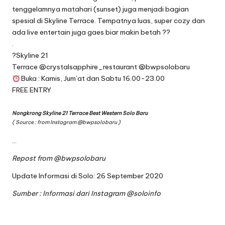
tenggelamnya matahari (sunset) juga menjadi bagian
spesial di Skyline Terrace. Tempatnya luas, super cozy dan
ada live entertain juga gaes biar makin betah ??
.
?Skyline 21
Terrace
@crystalsapphire_restaurant
@bwpsolobaru
Buka : Kamis, Jum’at dan Sabtu 16.00-23.00
FREE ENTRY
Nongkrong Skyline 21 Terrace Best Western Solo Baru
( Source : from Instagram
@bwpsolobaru
)
…
Repost from
@bwpsolobaru
Update Informasi di Solo: 26 September 2020
Sumber : Informasi dari Instagram
@soloinfo