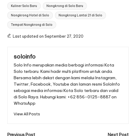
Tags:
Kuliner Solo Baru
Nongkrong di Solo Baru
Nongkrong Hotel di Solo
Nongkrong Lantai 21 di Solo
Tempat Nongkrong di Solo
Last updated on September 27, 2020
soloinfo
Solo Info merupakan media berbagi informasi Kota
Solo terbaru. Kami hadir multi platfrom untuk anda.
Bersama lebih dekat dengan kami melalui Instagram,
Twitter, Facebook, Youtube dan laman resmi SoloInfo
sebagai media informasi Kota Solo terbaru dan valid
di Solo Raya. Hubungi kami: +62 856-0125-8887 on
WhatsApp
View All Posts
Post
Previous Post
Next Post