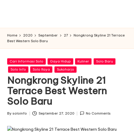
n
f
o
Home
2020
September
27
Nongkrong Skyline 21 Terrace
Best Western Solo Baru
Posted
Cari Informasi Solo
Gaya Hidup
Kuliner
Solo Baru
in
Solo Info
Solo Raya
Sukoharjo
Nongkrong Skyline 21
Terrace Best Western
Solo Baru
By
soloinfo
September 27, 2020
No Comments
Posted
by