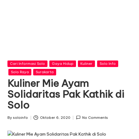
n
f
o
Posted
Cari Informasi Solo
Gaya Hidup
Kuliner
Solo Info
in
Solo Raya
Surakarta
Kuliner Mie Ayam
Solidaritas Pak Kathik di
Solo
By
soloinfo
Oktober 6, 2020
No Comments
Posted
by