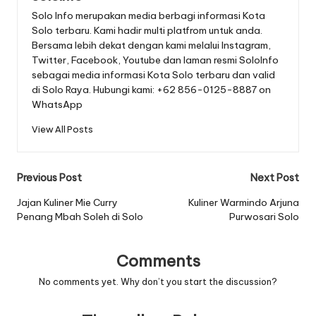
Solo Info merupakan media berbagi informasi Kota
Solo terbaru. Kami hadir multi platfrom untuk anda.
Bersama lebih dekat dengan kami melalui Instagram,
Twitter, Facebook, Youtube dan laman resmi SoloInfo
sebagai media informasi Kota Solo terbaru dan valid
di Solo Raya. Hubungi kami: +62 856-0125-8887 on
WhatsApp
View All Posts
Post
Previous Post
Next Post
navigation
Jajan Kuliner Mie Curry
Kuliner Warmindo Arjuna
Penang Mbah Soleh di Solo
Purwosari Solo
Comments
No comments yet. Why don’t you start the discussion?