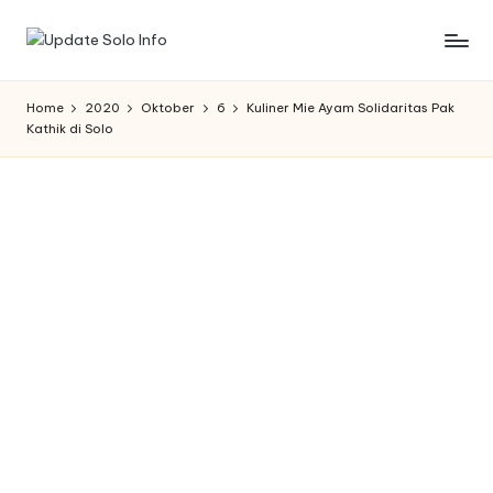
Skip
U
Informasi
to
Kota
content
p
Home
2020
Oktober
6
Kuliner Mie Ayam Solidaritas Pak
Solo
Kathik di Solo
d
Terbaru
a
t
e
S
o
l
o
I