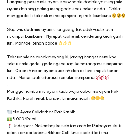
Langsung pesen mie ayam e nuw soale dodole yo mung mie
ayam dan sing paling menggoda enek ceker e nda… Coklat
menggoda ketok nek meresap njero-njero ki bumbune
.
Skip wis dadi mie ayam e langsung tak aduk-aduk ben
nyampur bumbune… Nyruput kuahe sik cenderung kuah gurih
lur… Mantoel tenan pokoe
.
Tekstur mie ne cucok meyong ki, jarang banget nemukne
tekstur mie gede-gede ngene tapi kematangane sempurna
lur… Oponeh irisan ayame uakihh dan cekere empuk tenan
nda… Menambah citarasa semakin sempurna
.
Monggo hamba mie ayam kudu wajib coba mie ayam Pak
Kathik… Parah enak banget lur marai nagih
.
Mie Ayam Solidaritas Pak Kathik
8.000/Porsi
Underpass Makamhaji ke selatan arah ke Purbayan, ikuti
jalan sampai ketemu Bikhoir Cell, lurus sedikit ketemu