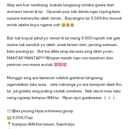
Skip wis bar nembung, bakule langsung atraksi gawe dan
watwut tenan ik lur… Oponeh pas tak deloki ngei toping karo
susune menurutku akeh tenan… Bayangno lur 3.000 lho mosok
entuk akehe koyo ngene cah
.
Bar tak bayar jebul yo tenan ik lur mung 3.000 rupiah tok gek
isiane tak sendok yo akeh, enek ketan item, jenang sumsum,
karo pisang ijo… Bar kui dikei sirup kei susu sing akeh yoan…
MANTAP MANTAP!!! Wlopun murah tapi ora murahan dan
jaminan ora marai watuk
.
Monggo sing wis kemecer ndelok gambar langsung
agendakan tuku wae… Jare cabange yo wis lumayan akeh lho
lur, jal goleko sing paling cedak omahmu… Nek aku ki mau tuku
neng ngarep kampus IAIN lur… Mpun ayo gaskeeeun
.
@es.pisang.hijau.istimewa.group
3.000/Cup
Kampus IAIN Kartasura, Sukoharjo