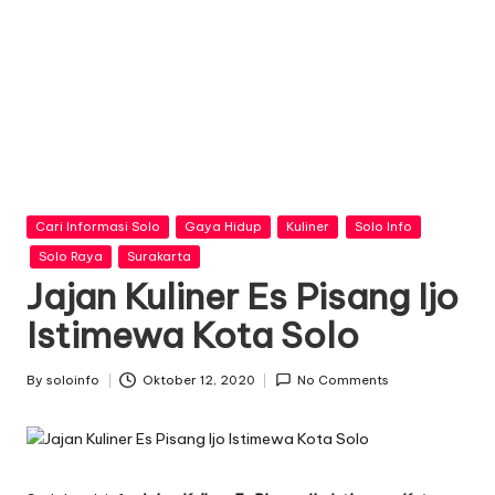
n
f
o
Posted
Cari Informasi Solo
Gaya Hidup
Kuliner
Solo Info
in
Solo Raya
Surakarta
Jajan Kuliner Es Pisang Ijo
Istimewa Kota Solo
By
soloinfo
Oktober 12, 2020
No Comments
Posted
by