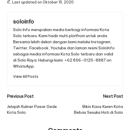
Last updated on Oktober 15, 2020
soloinfo
Solo Info merupakan media berbagi informasi Kota
Solo terbaru. Kami hadir multi platfrom untuk anda.
Bersama lebih dekat dengan kami melalui Instagram,
Twitter, Facebook, Youtube dan laman resmi SoloInfo
sebagai media informasi Kota Solo terbaru dan valid
di Solo Raya. Hubungi kami: +62 856-0125-8887 on
WhatsApp
View All Posts
Post
Previous Post
Next Post
navigation
Jelajah Kuliner Pasar Gede
Bikin Kaos Keren Kata
Kota Solo
Bebas Sesuka Hati di Solo