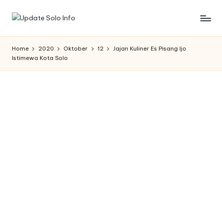
Skip
U
Informasi
to
Kota
content
p
Home
2020
Oktober
12
Jajan Kuliner Es Pisang Ijo
Solo
Istimewa Kota Solo
d
Terbaru
a
t
e
S
o
l
o
I