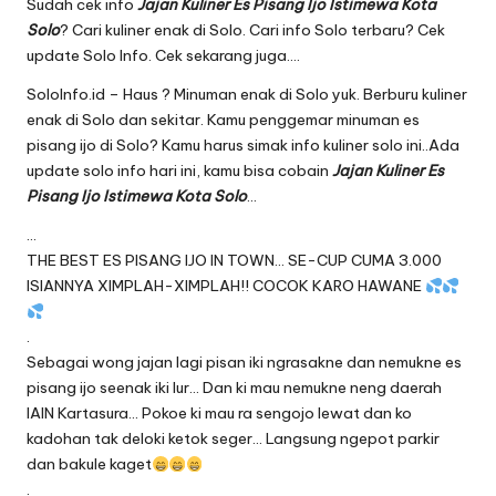
Sudah cek info
Jajan Kuliner Es Pisang Ijo Istimewa Kota
Solo
? Cari kuliner enak di Solo. Cari info Solo terbaru? Cek
update Solo Info. Cek sekarang juga….
SoloInfo.id – Haus ? Minuman enak di Solo yuk. Berburu kuliner
enak di Solo dan sekitar. Kamu penggemar minuman es
pisang ijo di Solo? Kamu harus simak info kuliner solo ini..Ada
update solo info hari ini, kamu bisa cobain
Jajan Kuliner Es
Pisang Ijo Istimewa Kota Solo
…
…
THE BEST ES PISANG IJO IN TOWN… SE-CUP CUMA 3.000
ISIANNYA XIMPLAH-XIMPLAH!! COCOK KARO HAWANE
.
Sebagai wong jajan lagi pisan iki ngrasakne dan nemukne es
pisang ijo seenak iki lur… Dan ki mau nemukne neng daerah
IAIN Kartasura… Pokoe ki mau ra sengojo lewat dan ko
kadohan tak deloki ketok seger… Langsung ngepot parkir
dan bakule kaget
.