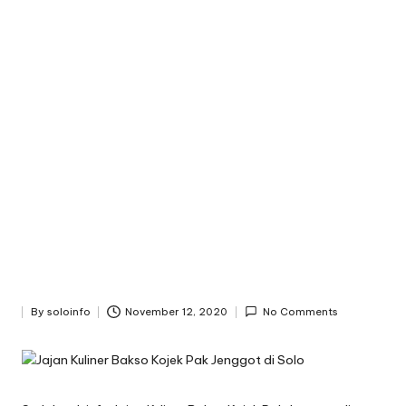
n
f
o
By
soloinfo
November 12, 2020
No Comments
Posted
by