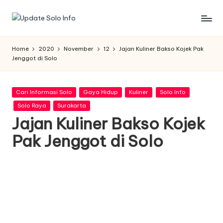
Skip
U
Informasi
to
Kota
content
p
Home
2020
November
12
Jajan Kuliner Bakso Kojek Pak
Solo
Jenggot di Solo
d
Terbaru
a
Posted
Cari Informasi Solo
Gaya Hidup
Kuliner
Solo Info
t
in
Solo Raya
Surakarta
e
Jajan Kuliner Bakso Kojek
S
Pak Jenggot di Solo
o
l
o
I