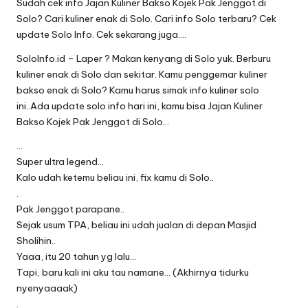
Sudah cek info Jajan Kuliner Bakso Kojek Pak Jenggot di
Solo? Cari kuliner enak di Solo. Cari info Solo terbaru? Cek
update Solo Info. Cek sekarang juga….
SoloInfo.id – Laper ? Makan kenyang di Solo yuk. Berburu
kuliner enak di Solo dan sekitar. Kamu penggemar kuliner
bakso enak di Solo? Kamu harus simak info kuliner solo
ini..Ada update solo info hari ini, kamu bisa Jajan Kuliner
Bakso Kojek Pak Jenggot di Solo…
…
Super ultra legend…
Kalo udah ketemu beliau ini, fix kamu di Solo..
.
Pak Jenggot parapane..
Sejak usum TPA, beliau ini udah jualan di depan Masjid
Sholihin..
Yaaa, itu 20 tahun yg lalu…
Tapi, baru kali ini aku tau namane… (Akhirnya tidurku
nyenyaaaak)
.