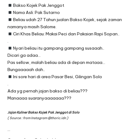
Bakso Kojek Pak Jenggot
Nama Asli: Pak Sutarno
Beliau udah 27 Tahun jualan Bakso Kojek, sejak zaman
namanya masih Salome.
Ciri Khas Beliau: Makai Peci dan Pakaian Rapi Sopan..
.
Nyari beliau itu gampang gampang susaaah..
Dicari ga adaa…
Pas sellow, malah beliau ada di depan mataaa…
Bungaaaaah dah..
Ini sore hari di area Pasar Besi, Gilingan Solo
.
Ada yg pernah jajan bakso di beliau???
Manaaaa suaranyaaaaaaa???
Jajan Kuliner Bakso Kojek Pak Jenggot di Solo
( Source : from Instagram
@thoric.idn
)
…