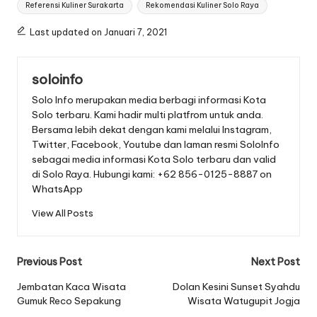
Referensi Kuliner Surakarta
Rekomendasi Kuliner Solo Raya
Last updated on Januari 7, 2021
soloinfo
Solo Info merupakan media berbagi informasi Kota
Solo terbaru. Kami hadir multi platfrom untuk anda.
Bersama lebih dekat dengan kami melalui Instagram,
Twitter, Facebook, Youtube dan laman resmi SoloInfo
sebagai media informasi Kota Solo terbaru dan valid
di Solo Raya. Hubungi kami: +62 856-0125-8887 on
WhatsApp
View All Posts
Post
Previous Post
Next Post
navigation
Jembatan Kaca Wisata
Dolan Kesini Sunset Syahdu
Gumuk Reco Sepakung
Wisata Watugupit Jogja