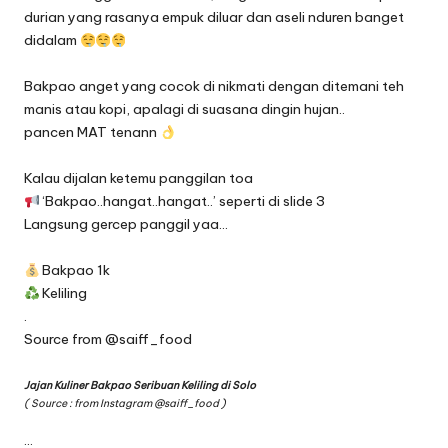
durian yang rasanya empuk diluar dan aseli nduren banget
didalam
Bakpao anget yang cocok di nikmati dengan ditemani teh
manis atau kopi, apalagi di suasana dingin hujan..
pancen MAT tenann
Kalau dijalan ketemu panggilan toa
‘Bakpao..hangat..hangat..’ seperti di slide 3
Langsung gercep panggil yaa…
Bakpao 1k
Keliling
.
Source from
@saiff_food
Jajan Kuliner Bakpao Seribuan Keliling di Solo
( Source : from Instagram
@saiff_food
)
…