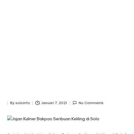
n
f
o
By
soloinfo
Januari 7, 2021
No Comments
Posted
by