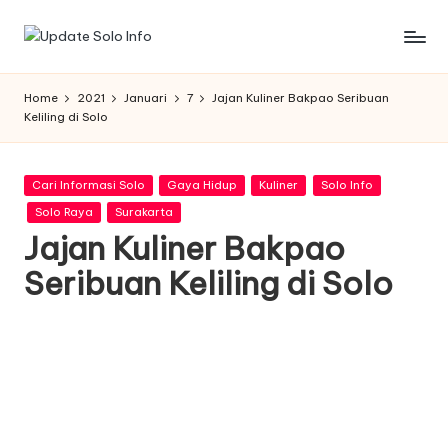
Skip
U
Informasi
to
Kota
content
p
Home
2021
Januari
7
Jajan Kuliner Bakpao Seribuan
Solo
Keliling di Solo
d
Terbaru
a
Posted
Cari Informasi Solo
Gaya Hidup
Kuliner
Solo Info
t
in
Solo Raya
Surakarta
e
Jajan Kuliner Bakpao
S
Seribuan Keliling di Solo
o
l
o
I