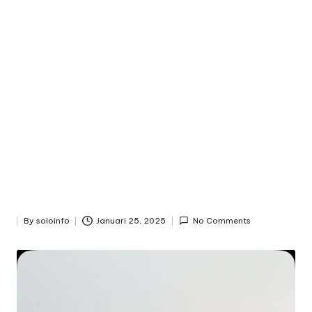
n
f
o
By
soloinfo
Januari 25, 2025
No Comments
Posted
by