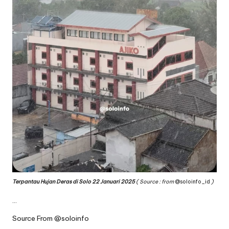
Terpantau Hujan Deras di Solo 22 Januari 2025
( Source : from
@soloinfo_id
)
…
Source From
@soloinfo