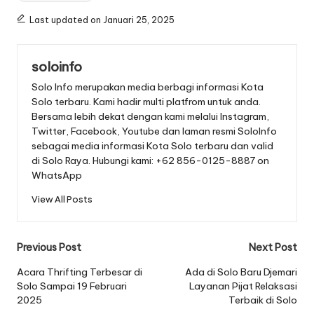
Last updated on Januari 25, 2025
soloinfo
Solo Info merupakan media berbagi informasi Kota
Solo terbaru. Kami hadir multi platfrom untuk anda.
Bersama lebih dekat dengan kami melalui Instagram,
Twitter, Facebook, Youtube dan laman resmi SoloInfo
sebagai media informasi Kota Solo terbaru dan valid
di Solo Raya. Hubungi kami: +62 856-0125-8887 on
WhatsApp
View All Posts
Post
Previous Post
Next Post
navigation
Acara Thrifting Terbesar di
Ada di Solo Baru Djemari
Solo Sampai 19 Februari
Layanan Pijat Relaksasi
2025
Terbaik di Solo