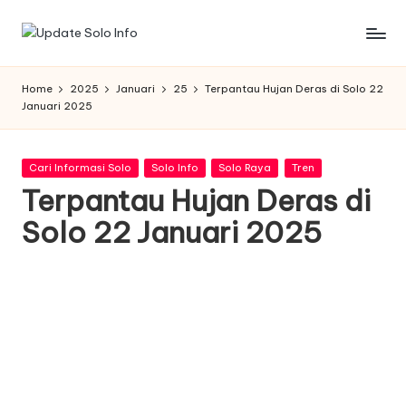
Skip
U
Informasi
to
Kota
content
p
Home
2025
Januari
25
Terpantau Hujan Deras di Solo 22
Solo
Januari 2025
d
Terbaru
a
Posted
Cari Informasi Solo
Solo Info
Solo Raya
Tren
t
in
Terpantau Hujan Deras di
e
Solo 22 Januari 2025
S
o
l
o
I