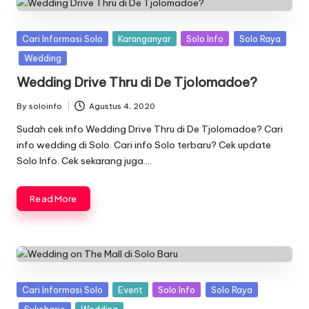
Posted
Cari Informasi Solo
Karanganyar
Solo Info
Solo Raya
in
Wedding
Wedding Drive Thru di De Tjolomadoe?
By
soloinfo
Agustus 4, 2020
Posted
by
Sudah cek info Wedding Drive Thru di De Tjolomadoe? Cari
info wedding di Solo. Cari info Solo terbaru? Cek update
Solo Info. Cek sekarang juga….
Read More
Posted
Cari Informasi Solo
Event
Solo Info
Solo Raya
in