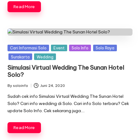
Read More
Posted
Cari Informasi Solo
Event
Solo Info
Solo Raya
in
Surakarta
Wedding
Simulasi Virtual Wedding The Sunan Hotel
Solo?
By
soloinfo
Juni 24, 2020
Posted
by
Sudah cek info Simulasi Virtual Wedding The Sunan Hotel
Solo? Cari info wedding di Solo. Cari info Solo terbaru? Cek
update Solo Info. Cek sekarang juga….
Read More