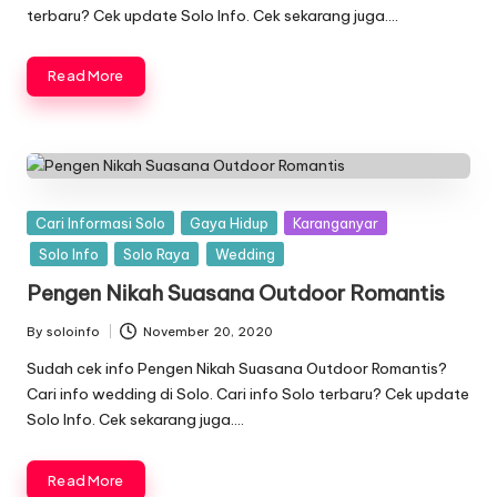
terbaru? Cek update Solo Info. Cek sekarang juga….
Read More
Posted
Cari Informasi Solo
Gaya Hidup
Karanganyar
in
Solo Info
Solo Raya
Wedding
Pengen Nikah Suasana Outdoor Romantis
By
soloinfo
November 20, 2020
Posted
by
Sudah cek info Pengen Nikah Suasana Outdoor Romantis?
Cari info wedding di Solo. Cari info Solo terbaru? Cek update
Solo Info. Cek sekarang juga….
Read More