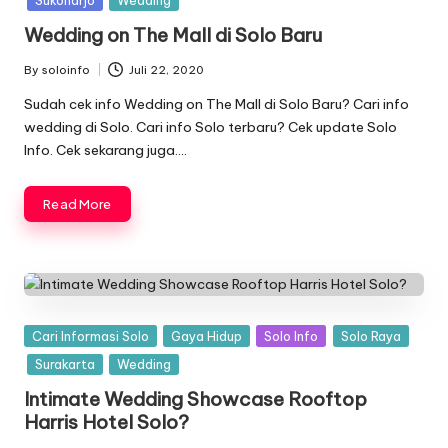
Sukoharjo
Wedding
Wedding on The Mall di Solo Baru
By
soloinfo
Juli 22, 2020
Posted
by
Sudah cek info Wedding on The Mall di Solo Baru? Cari info
wedding di Solo. Cari info Solo terbaru? Cek update Solo
Info. Cek sekarang juga….
Read More
Posted
Cari Informasi Solo
Gaya Hidup
Solo Info
Solo Raya
in
Surakarta
Wedding
Intimate Wedding Showcase Rooftop
Harris Hotel Solo?