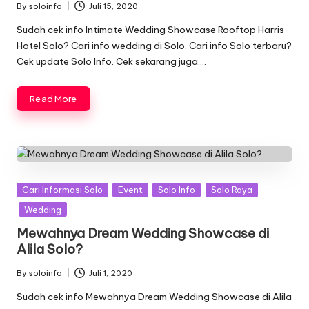
By
soloinfo
Juli 15, 2020
Posted
by
Sudah cek info Intimate Wedding Showcase Rooftop Harris
Hotel Solo? Cari info wedding di Solo. Cari info Solo terbaru?
Cek update Solo Info. Cek sekarang juga….
Read More
Posted
Cari Informasi Solo
Event
Solo Info
Solo Raya
in
Wedding
Mewahnya Dream Wedding Showcase di
Alila Solo?
By
soloinfo
Juli 1, 2020
Posted
by
Sudah cek info Mewahnya Dream Wedding Showcase di Alila