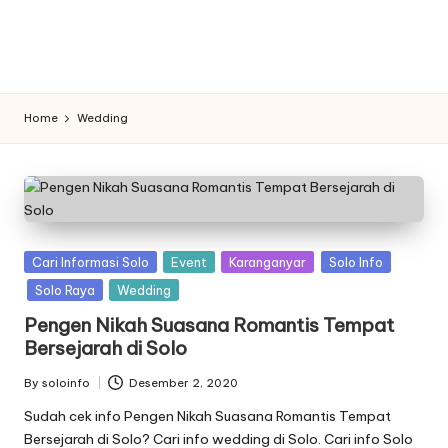
n
f
o
Home
Wedding
Posted
Cari Informasi Solo
Event
Karanganyar
Solo Info
in
Solo Raya
Wedding
Pengen Nikah Suasana Romantis Tempat
Bersejarah di Solo
By
soloinfo
Desember 2, 2020
Posted
by
Sudah cek info Pengen Nikah Suasana Romantis Tempat
Bersejarah di Solo? Cari info wedding di Solo. Cari info Solo