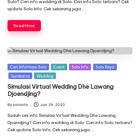
Solo? Cari info wedding di Solo. Cari info Solo terbaru? Cek
update Solo Info. Cek sekarang juga….
Read More
Posted
Cari Informasi Solo
Event
Solo Info
Solo Raya
in
Surakarta
Wedding
Simulasi Virtual Wedding Dhe Lawang
Djoendjing?
By
soloinfo
Juni 29, 2020
Posted
by
Sudah cek info Simulasi Virtual Wedding Dhe Lawang
Djoendjing? Cari info wedding di Solo. Cari info Solo terbaru?
Cek update Solo Info. Cek sekarang juga….