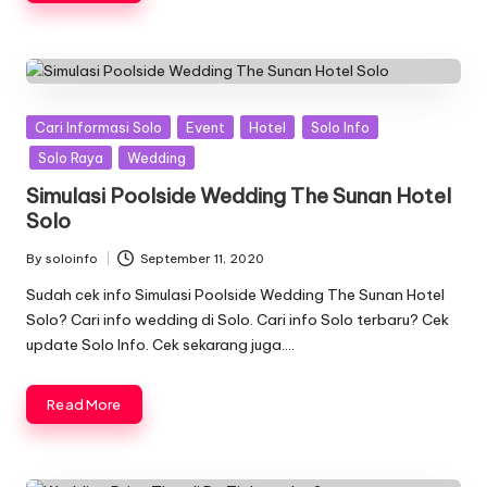
Posted
Cari Informasi Solo
Event
Hotel
Solo Info
in
Solo Raya
Wedding
Simulasi Poolside Wedding The Sunan Hotel
Solo
By
soloinfo
September 11, 2020
Posted
by
Sudah cek info Simulasi Poolside Wedding The Sunan Hotel
Solo? Cari info wedding di Solo. Cari info Solo terbaru? Cek
update Solo Info. Cek sekarang juga….
Read More